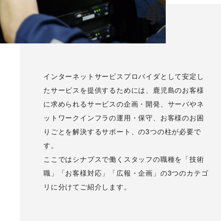
仕事
シナプストップへ
シナプスについて
インターネットサービスプロバイダとして安定し
シナプスの経営理念
たサービスを提供するためには、鹿児島のお客様
に求められるサービスの企画・開発、サーバやネ
シナプスからの約束
シナプスの技術
ットワークインフラの運用・保守、お客様のお困
シナプスの特長
りごとを解決するサポート、の3つの柱が必要で
数字で見るシナプス
シナプスの技術力
す。
ここではシナプスで働くスタッフの職種を「技術
サービス紹介
シナプスの仕事と
シナプス技術者ブログ
職」「お客様対応」「広報・企画」の3つのカテゴ
人
座談会
リに分けてご紹介します。
職種紹介
スタッフ紹介