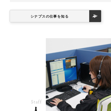
会社情報
スタッフブログ
採用情報
シナプスの仕事を知る
会社概要
お知らせ
採用エントリー
アクセス
沿革
お問い合わせ
公式Twitter
公式Facebook
プライバシーポリシー
Staff