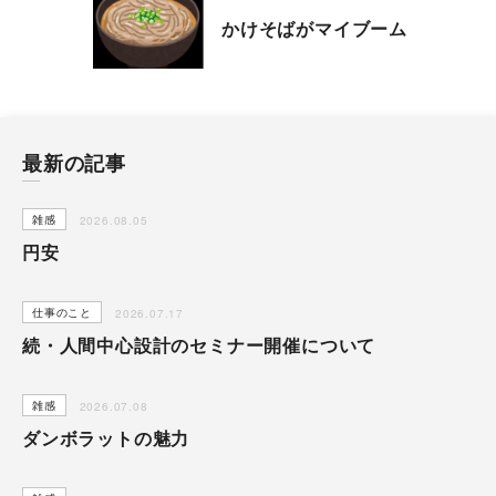
シナプストップへ
かけそばがマイブーム
シナプスについて
最新の記事
シナプスの経営理念
シナプスからの約束
雑感
2026.08.05
シナプスの技術
円安
シナプスの特長
数字で見るシナプス
シナプスの技術力
仕事のこと
2026.07.17
サービス紹介
シナプスの仕事と
シナプス技術者ブログ
続・人間中心設計のセミナー開催について
人
座談会
雑感
2026.07.08
職種紹介
ダンボラットの魅力
スタッフ紹介
会社情報