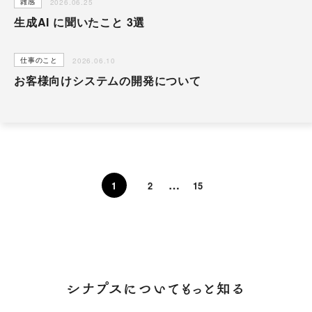
雑感
2026.06.25
スタッフブログ
生成AI に聞いたこと 3選
採用情報
会社概要
お知らせ
採用エントリー
アクセス
仕事のこと
2026.06.10
お客様向けシステムの開発について
沿革
お問い合わせ
公式Twitter
公式Facebook
…
1
2
15
プライバシーポリシー
シナプスについてもっと知る