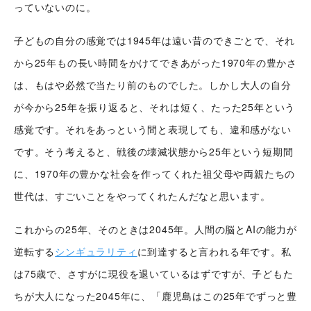
っていないのに。
子どもの自分の感覚では1945年は遠い昔のできごとで、それ
から25年もの長い時間をかけてできあがった1970年の豊かさ
は、もはや必然で当たり前のものでした。しかし大人の自分
が今から25年を振り返ると、それは短く、たった25年という
シナプストップへ
感覚です。それをあっという間と表現しても、違和感がない
です。そう考えると、戦後の壊滅状態から25年という短期間
シナプスについて
に、1970年の豊かな社会を作ってくれた祖父母や両親たちの
世代は、すごいことをやってくれたんだなと思います。
シナプスの経営理念
これからの25年、そのときは2045年。人間の脳とAIの能力が
シナプスからの約束
シナプスの技術
逆転する
シンギュラリティ
に到達すると言われる年です。私
シナプスの特長
は75歳で、さすがに現役を退いているはずですが、子どもた
数字で見るシナプス
シナプスの技術力
ちが大人になった2045年に、「鹿児島はこの25年でずっと豊