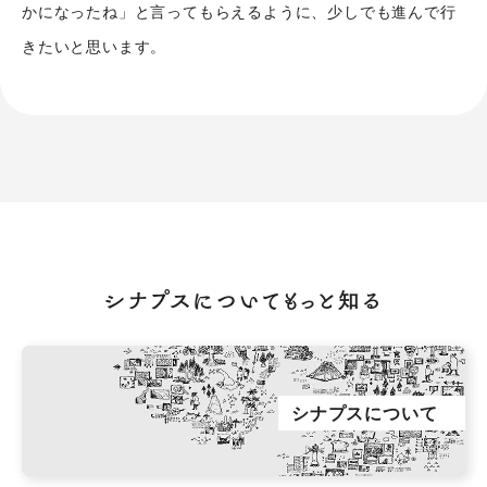
かになったね」と言ってもらえるように、少しでも進んで行
サービス紹介
シナプスの仕事と
シナプス技術者ブログ
きたいと思います。
人
座談会
職種紹介
スタッフ紹介
会社情報
スタッフブログ
採用情報
会社概要
お知らせ
採用エントリー
アクセス
シナプスについてもっと知る
沿革
お問い合わせ
公式Twitter
シナプスについて
公式Facebook
プライバシーポリシー