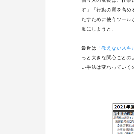
す」「行動の質を高め
たすために使うツール
度にしようと。
シナプストップへ
Home
最近は
「教えないスキ
っと大きな関心ごとの
い手法は変わっていく
シナプスについて
シナプス
About Us
Technolo
シナプスの経営理念
シナプス