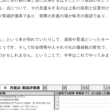
る」点について、その支援をするのは上長の役割と位置付け
が実績評価表であり、実際の支援の場が毎月の面談であり、
ル」
という本が売れていたりして、成長や育成といったキー
ようです。そして社会情勢や人それぞれの価値観の変化で、
のかもしれません。ということで、今年はこれでやってみま
の技術
シナプスの仕事と人
会社
gy
Work
Comp
の技術力
職種紹介
会社