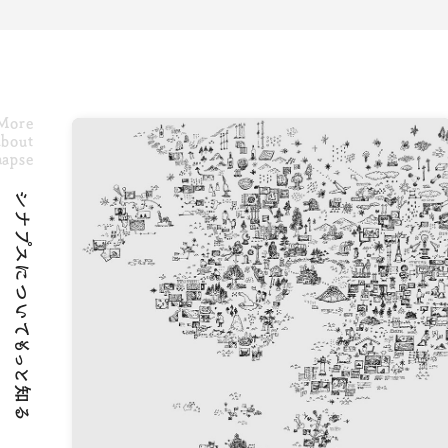
More
bout
napse
シナプスについてもっと知る