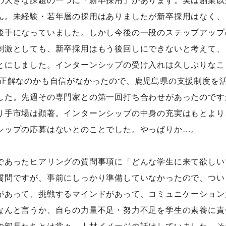
ん。未経験・若年層の採用はありましたが新卒採用はなく、
後手になっていました。しかし今後の一段のステップアップ
刺激としても、新卒採用はもう後回しにできないと考えて、
とにしました。インターンシップの受け入れは久しぶりなこ
が正解なのかも自信がなかったので、鹿児島県の支援制度を
した。先週その専門家との第一回打ち合わせがあったのです
り手市場は顕著。インターンシップの中身の充実はもとより
シップの応募はないとのことでした。やっぱりか…。
であったヒアリングの質問事項に「どんな学生に来て欲しい
質問ですが、事前にしっかり準備していなかったので、つい
があって、挑戦するマインドがあって、コミュニケーション
なんと言うか、自らの力量不足・努力不足を学生の素養に責
の部長たちとは常々、人材イメージの話はしていました。そ