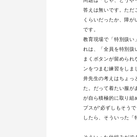
答えは無いです。ただ
シナプスについて
シナプス
くらいだったか、障が
About Us
Technolo
です。
シナプスの経営理念
シナプス
教育現場で「特別扱い
シナプスからの約束
シナプス
れは、「全員を特別扱
シナプスの特長
座談会
まくボタンが留められ
数字で見るシナプス
ンをつまむ練習をしま
サービス紹介
井先生の考えはちょっ
た。だって着たい服が
が自ら積極的に取り組
プスが”必ずしもそう
したら、そういった「
そういった仕組みがで