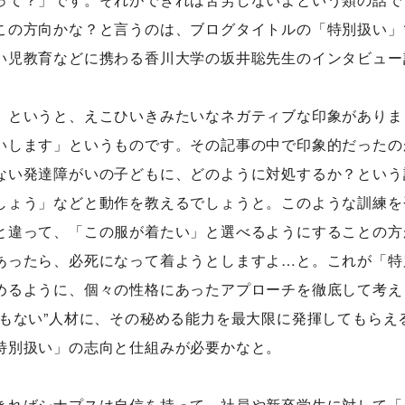
この方向かな？と言うのは、ブログタイトルの「特別扱い」
の技術
シナプスの仕事と人
会社
い児教育などに携わる香川大学の坂井聡先生のインタビュー
gy
Work
Comp
の技術力
職種紹介
会社
」というと、えこひいきみたいなネガティブな印象がありま
技術者ブログ
スタッフ紹介
アク
いします」というものです。その記事の中で印象的だったの
スタッフブログ
沿革
ない発達障がいの子どもに、どのように対処するか？という
採用情報
しょう」などと動作を教えるでしょうと。このような訓練を
採用エントリー
と違って、「この服が着たい」と選べるようにすることの方
あったら、必死になって着ようとしますよ…と。これが「特
めるように、個々の性格にあったアプローチを徹底して考え
でもない”人材に、その秘める能力を最大限に発揮してもらえ
特別扱い」の志向と仕組みが必要かなと。
きればシナプスは自信を持って、社員や新卒学生に対して「