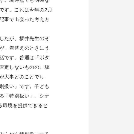
です。これは今年の2月
情報
お知らせ
記事で出会った考え方
any
お問い合わせ
概要
したが、坂井先生のそ
セス
が、着替えのときにう
公式Twitter
話です。普通は「ボタ
公式Facebook
否定しないものの、坂
が大事とのことでし
プライバシーポリシー
別扱い」です。子ども
る「特別扱い」。シナ
る環境を提供できると
みんなを特別扱いする