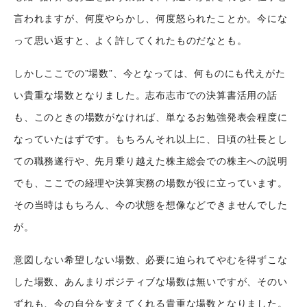
人
言われますが、何度やらかし、何度怒られたことか。今にな
座談会
って思い返すと、よく許してくれたものだなとも。
職種紹介
スタッフ紹介
しかしここでの”場数”、今となっては、何ものにも代えがた
会社情報
い貴重な場数となりました。志布志市での決算書活用の話
スタッフブログ
も、このときの場数がなければ、単なるお勉強発表会程度に
採用情報
会社概要
なっていたはずです。もちろんそれ以上に、日頃の社長とし
お知らせ
採用エントリー
アクセス
ての職務遂行や、先月乗り越えた株主総会での株主への説明
沿革
お問い合わせ
でも、ここでの経理や決算実務の場数が役に立っています。
その当時はもちろん、今の状態を想像などできませんでした
が。
公式Twitter
公式Facebook
意図しない希望しない場数、必要に迫られてやむを得ずこな
した場数、あんまりポジティブな場数は無いですが、そのい
プライバシーポリシー
ずれも、今の自分を支えてくれる貴重な場数となりました。