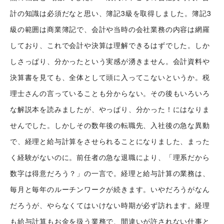
計の知識は必須だなと思い、簿記3級を取得しました。簿記3
級の範囲は商業簿記で、会計や当時の会社業務の内容は網羅
しており、これで会計や決算は理解できるはずでした。しか
しさっぱり、分かったという実感が湧きません。会計資料や
シナプストップへ
決算書を見ても、全体として頭に入ってこないというか。税
理士さんの言っていることも分からない。その後もいろいろ
な解説本を読みましたが、やっぱり、分かった！にはなりま
シナプスについて
せんでした。しかしその数年後の転職先、入社後の急な異動
で、経理と給与計算をさせられることになりました、まった
シナプスの経営理念
く経験がないのに。前任者の急な退職により、「理系だから
シナプスからの約束
シナプスの技術
数字は得意だろう？」の一言で。経理と給与計算の業務は、
シナプスの特長
毎月と毎年のルーチンワークが続きます。いやだろうがなん
数字で見るシナプス
シナプスの技術力
だろうが、やらなくてはいけない時期が必ず訪れます。経理
サービス紹介
シナプスの仕事と
シナプス技術者ブログ
も給与計算もお金を扱う業務で、間違いが許されない仕事と