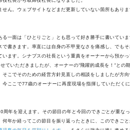
ません。ウェブサイトなどまだ更新していない箇所もありま
ある一面は「ひとりごと」とも思って好き勝手に書いていま
スで書きます。率直には自身の不甲斐なさを痛感し、でもそ
ています。シナプスの社長という重責をオーナーから預かっ
任せていただきましたが、オーナーの”飛躍的成長を！”との
。そこでそのための経営方針見直しの相談をしましたが方向
。今ここで77歳のオーナーに再度現場を指揮していただく
30周年を迎えます。その節目の年と今回のできごとが重な
。何年か経ってこの節目を振り返ったときに、このできごと
鹿児島の毎日を笑顔にします。」
をさらに強力に推し進める