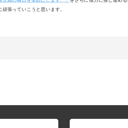
に頑張っていこうと思います。
の技術
シナプスの仕事と人
会社
gy
Work
Comp
の技術力
職種紹介
会社
技術者ブログ
スタッフ紹介
アク
スタッフブログ
沿革
採用情報
採用エントリー