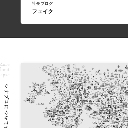
社長ブログ
フェイク
More
bout
napse
シナプスについてもっと知る