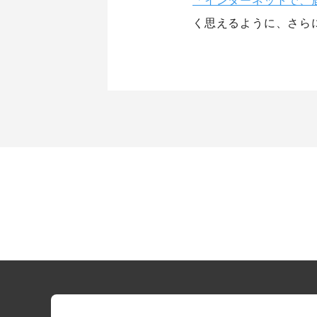
く思えるように、さら
シナプスについて
シナプス
About Us
Technolo
シナプスの経営理念
シナプス
シナプスからの約束
シナプス
シナプスの特長
座談会
数字で見るシナプス
サービス紹介