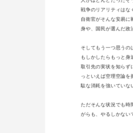
戦争のリアリティはな
自衛官がそんな安易に
身や、国民が選んだ政
シナプスについて
シナプス
そしてもう一つ思うの
About Us
Technolo
もしかしたらもっと身
シナプスの経営理念
シナプス
取引先の実状を知らず
シナプスからの約束
シナプス
っといえば空理空論を
シナプスの特長
座談会
駄な消耗を強いていな
数字で見るシナプス
サービス紹介
ただそんな状況でも時
がらも、やるしかない