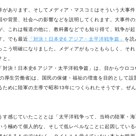
件があります。そしてメディア・マスコミはそういう大事件
因や背景、社会への影響などを説明してくれます。大事件の
が、これは報道の他に、教科書などでも知り得て、戦争が起
す。でも最近
「対決！日本史6 アジア・太平洋戦争篇」
を読
っこう明確になりました。メディアがもっともらしく、それ
？と。
「対決！日本史6 アジア・太平洋戦争篇」は、目からウロコ
在の厚生労働省)は、国民の保健・福祉の増進を目的として設
るために陸軍の主導で昭和13年につくられたそうです。ぜ
うす感じていたこととは「太平洋戦争って、当時の陸軍・海
いう極めて個人的な、そして低レベルなことに起因している
拠があるものではなく、タイトルも覚えていない本とか映画