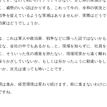
く、威勢のいい話ばかりする。これって今の、令和の状況と
戦争を捉えているような実感はありませんが、実際はどうで
治家はどうでしょうか。
の技術
シナプスの仕事と人
会社
は、これは軍人や政治家、戦争などに限った話ではないかも
gy
Work
Comp
近な、会社の中でもあるかも…と。現場を知らずに、社員を
の技術力
職種紹介
会社
に、そういった生の感覚を持たない、現場現実から遠く離れ
技術者ブログ
スタッフ紹介
アク
振りかざしていないか。もしくは分かったふうに勘違いをし
スタッフブログ
沿革
いか。次元は違っても怖いことです。
採用情報
採用エントリー
間は進み、経営環境は変わり続けます。前に進まないわけに
ですね。