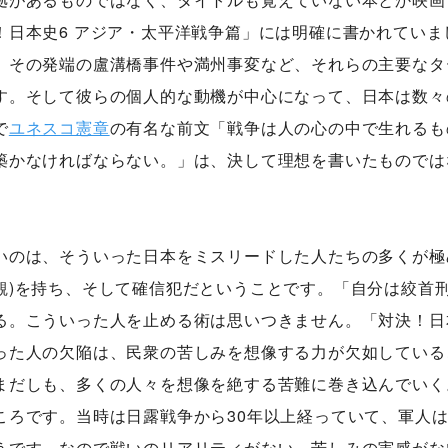
！日本史6 アジア・太平洋戦争篇」には明確に書かれていま
、その発端の盧溝橋事件や満州事変など、それらの主要なタ
す。そして彼らの個人的な動機が中心になって、日本は数々
で
ユネスコ憲章
の有名な前文「戦争は人の心の中で生れるも
築かなければならない。」は、決して理想を書いたものでは
いのは、そういった日本をミスリードした人たちの多くが極
観)を持ち、そして確信犯だということです。「自分は絞首
る。こういった人を止める術は思いつきません。「対決！日本
った人の欠陥は、民衆の苦しみを想像する力が欠如している
まだしも、多くの人々を想像を絶する苦難に巻き込んでいく
ころです。当時は日露戦争から30年以上経っていて、軍人
うです。なので戦いのリアリティがない、苦しみの実感がな