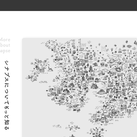
More
bout
napse
シナプスについてもっと知る