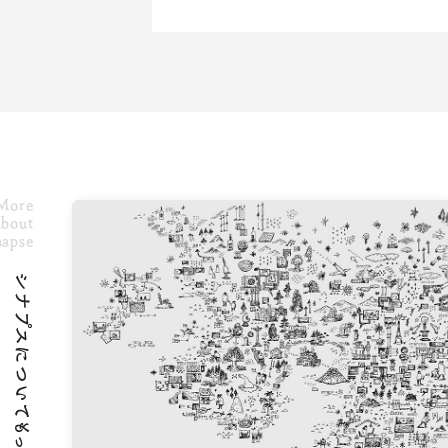
シナプスについて
シナプス
About Us
Technolo
More
bout
napse
シナプスの経営理念
シナプス
シナプスについてもっと知る
シナプスからの約束
シナプス
シナプスの特長
座談会
数字で見るシナプス
サービス紹介