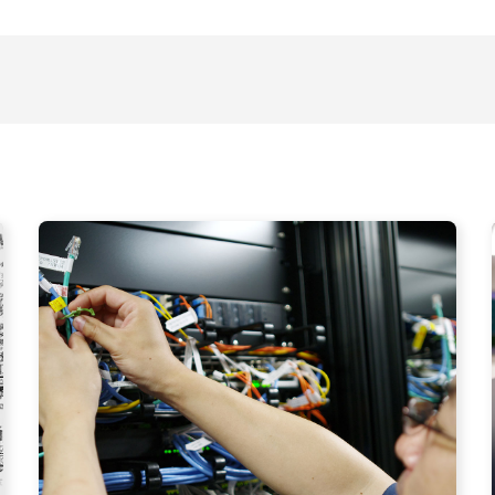
の技術
シナプスの仕事と人
会社
gy
Work
Comp
の技術力
職種紹介
会社
技術者ブログ
スタッフ紹介
アク
スタッフブログ
沿革
採用情報
採用エントリー