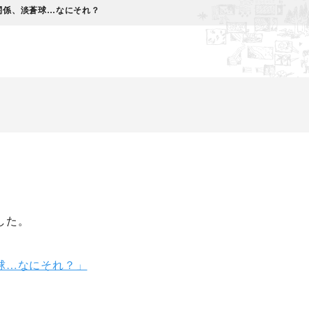
関係、淡蒼球…なにそれ？
した。
球…なにそれ？」