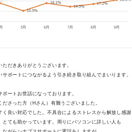
の技術
シナプスの仕事と人
会社
gy
Work
Comp
の技術力
職種紹介
会社
技術者ブログ
スタッフ紹介
アク
スタッフブログ
沿革
採用情報
いただきありがとうございます。
採用エントリー
いサポートにつながるよう引き続き取り組んでまいります。
サポートお世話になっております。
くださった方（Hさん）有難うございました。
すく良い対応でした。不具合によるストレスから解放し感謝
、とても助かっています。周りにパソコンに詳しい人も
しながらシナプスサポートに電話をしますが、