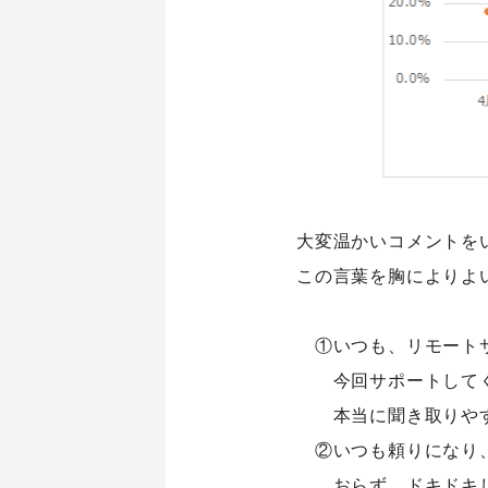
シナプスについて
シナプス
About Us
Technolo
シナプスの経営理念
シナプス
シナプスからの約束
シナプス
シナプスの特長
座談会
数字で見るシナプス
大変温かいコメントを
サービス紹介
この言葉を胸によりよ
①いつも、リモート
今回サポートして
本当に聞き取りや
②いつも頼りになり
おらず、ドキドキ