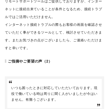
リモートサポートツールはご提供しておりますが、インター
人
座談会
ネットに接続出来ていることが条件となるため、接続トラブ
職種紹介
ルではご活用いただけません。
インターネット接続トラブルの際もお客様の画面を確認させ
スタッフ紹介
会社情報
ていただく事ができるツールとして、検討させていただきま
スタッフブログ
す。またお気づきの点がございましたら、ご連絡いただけま
採用情報
会社概要
すと幸いです。
お知らせ
採用エントリー
アクセス
ご指摘やご要望の声（2）
沿革
お問い合わせ
公式Twitter
いつも困ったときに対応していただいております。現
公式Facebook
役で働いている時は周りに聞く人がいましたが今はい
ません。有難うございます。
プライバシーポリシー