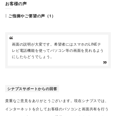
お客様の声
ご指摘やご要望の声（1）
シナプストップへ
画面の説明が大変です。希望者にはスマホのLINEテ
レビ電話機能を使ってパソコン等の画面を見れるよう
にしたらどうでしょう。
シナプスについて
シナプスの経営理念
シナプスからの約束
シナプスの技術
シナプスサポートからの回答
シナプスの特長
貴重なご意見をありがとうございます。現在シナプスでは、
数字で見るシナプス
シナプスの技術力
インターネットを介してお客様のパソコンと画面共有を行う
サービス紹介
シナプスの仕事と
シナプス技術者ブログ