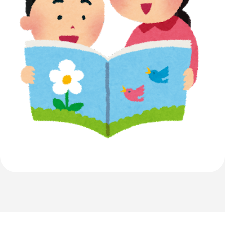
スタッフ紹介
会社情報
スタッフブログ
採用情報
会社概要
お知らせ
採用エントリー
アクセス
沿革
お問い合わせ
公式Twitter
公式Facebook
プライバシーポリシー