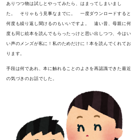
ありつつ物は試しとやってみたら、はまってしまいまし
た。 そりゃもう見事なまでに。 一度ダウンロードすると
シナプストップへ
何度も繰り返し聞けるのもいいですよ。 遠い昔、母親に何
度も同じ絵本を読んでもらったっけと思い出しつつ、今はい
い声のメンズが私に！私のためだけに！本を読んでくれてお
シナプスについて
ります。
シナプスの経営理念
手段は何であれ、本に触れることのよさを再認識できた最近
シナプスからの約束
の気づきのお話でした。
シナプスの技術
シナプスの特長
数字で見るシナプス
シナプスの技術力
サービス紹介
シナプスの仕事と
シナプス技術者ブログ
人
座談会
職種紹介