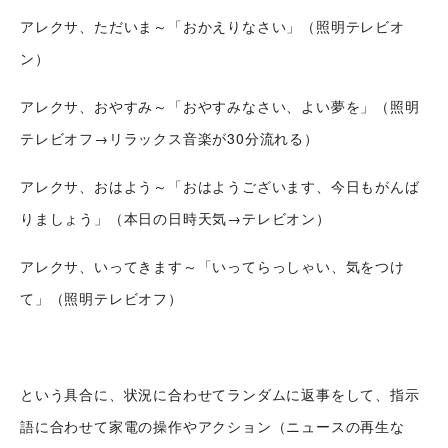
スタッフブログ
アレクサ、ただいま～「おかえりなさい」（照明テレビオ
採用情報
会社概要
ン）
お知らせ
採用エントリー
アクセス
アレクサ、おやすみ～「おやすみなさい、よい夢を」（照明
沿革
お問い合わせ
テレビオフ→リラックス音楽が30分流れる）
アレクサ、おはよう～「おはようございます、今日もがんば
公式Twitter
りましょう」（本日の日時天気→テレビオン）
公式Facebook
アレクサ、いってきます～「いってらっしゃい、気をつけ
プライバシーポリシー
て」（照明テレビオフ）
という具合に、状況に合わせてランダムに返事をして、指示
語に合わせて家電の操作やアクション（ニュースの再生な