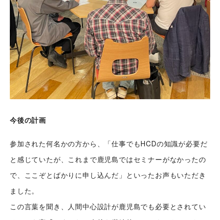
スタッフ紹介
会社情報
スタッフブログ
採用情報
会社概要
お知らせ
採用エントリー
アクセス
沿革
お問い合わせ
公式Twitter
今後の計画
公式Facebook
参加された何名かの方から、「仕事でもHCDの知識が必要だ
プライバシーポリシー
と感じていたが、これまで鹿児島ではセミナーがなかったの
で、ここぞとばかりに申し込んだ」といったお声もいただき
ました。
この言葉を聞き、人間中心設計が鹿児島でも必要とされてい