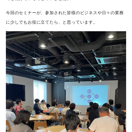
シナプストップへ
今回のセミナーが、参加された皆様のビジネスや日々の業務
に少しでもお役に立てたら、と思っています。
シナプスについて
シナプスの経営理念
シナプスからの約束
シナプスの技術
シナプスの特長
数字で見るシナプス
シナプスの技術力
サービス紹介
シナプスの仕事と
シナプス技術者ブログ
人
座談会
職種紹介