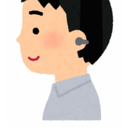
座談会
職種紹介
スタッフ紹介
会社情報
スタッフブログ
採用情報
会社概要
お知らせ
採用エントリー
アクセス
沿革
お問い合わせ
公式Twitter
公式Facebook
プライバシーポリシー