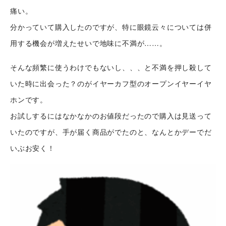
痛い。
分かっていて購入したのですが、特に眼鏡云々については併
用する機会が増えたせいで地味に不満が……。
シナプストップへ
そんな頻繁に使うわけでもないし、、、と不満を押し殺して
いた時に出会った？のがイヤーカフ型のオープンイヤーイヤ
ホンです。
シナプスについて
お試しするにはなかなかのお値段だったので購入は見送って
いたのですが、手が届く商品がでたのと、なんとかデーでだ
シナプスの経営理念
いぶお安く！
シナプスからの約束
シナプスの技術
シナプスの特長
数字で見るシナプス
シナプスの技術力
サービス紹介
シナプスの仕事と
シナプス技術者ブログ
人