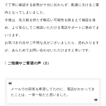
シナプスについて
て丁寧に確認する姿勢が十分に伝わらず、配慮に欠けるご案
内となってしまいました。
シナプスの経営理念
今後は、先入観を持たず幅広い可能性を踏まえて確認を進
シナプスからの約束
シナプスの技術
め、より安心してご相談いただける電話サポートに努めてま
シナプスの特長
いります。
数字で見るシナプス
シナプスの技術力
お気づきの点やご不明な点がございましたら、恐れ入ります
が、あらためてお問い合わせいただけますと幸いです。
サービス紹介
シナプスの仕事と
シナプス技術者ブログ
人
座談会
ご指摘やご要望の声（2）
職種紹介
スタッフ紹介
会社情報
スタッフブログ
メールでの回答を希望してたのに、電話がかかってき
たことは、一長一短だと思いました。
採用情報
会社概要
お知らせ
採用エントリー
アクセス