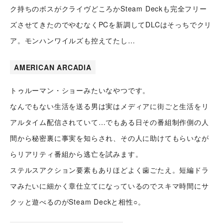
ク持ちのボスがクライヴどころかSteam Deckも完全フリー
スタッフ紹介
会社情報
ズさせてきたのでやむなくPCを新調してDLCはそっちでクリ
スタッフブログ
ア。モンハンワイルズも控えてたし…
採用情報
会社概要
お知らせ
採用エントリー
アクセス
AMERICAN ARCADIA
沿革
トゥルーマン・ショーみたいなやつです。
お問い合わせ
なんでもない生活を送る男は実はメディアに街ごと生活をリ
アルタイム配信されていて…でもある日その番組制作側の人
公式Twitter
間から秘密裏に事実を知らされ、その人に助けてもらいなが
公式Facebook
らリアリティ番組から逃亡を試みます。
プライバシーポリシー
ステルスアクション要素もありほどよく歯ごたえ。短編ドラ
マみたいに細かく章仕立てになっているのでスキマ時間にサ
クッと遊べるのがSteam Deckと相性○。