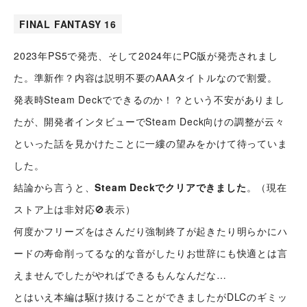
FINAL FANTASY 16
シナプストップへ
2023年PS5で発売、そして2024年にPC版が発売されまし
た。準新作？内容は説明不要のAAAタイトルなので割愛。
シナプスについて
発表時Steam Deckでできるのか！？という不安がありまし
たが、開発者インタビューでSteam Deck向けの調整が云々
シナプスの経営理念
といった話を見かけたことに一縷の望みをかけて待っていま
した。
シナプスからの約束
シナプスの技術
結論から言うと、
Steam Deckでクリアできました
。（現在
シナプスの特長
ストア上は非対応🚫表示）
数字で見るシナプス
シナプスの技術力
何度かフリーズをはさんだり強制終了が起きたり明らかにハ
サービス紹介
シナプスの仕事と
シナプス技術者ブログ
ードの寿命削ってるな的な音がしたりお世辞にも快適とは言
人
座談会
えませんでしたがやればできるもんなんだな…
職種紹介
とはいえ本編は駆け抜けることができましたがDLCのギミッ