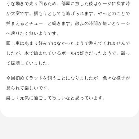
うな動きで走り回るため、部屋に放した後はケージに戻す時
が大変です。掴もうとしても逃げられます。やっとのことで
捕まえるとチュー！と鳴きます。散歩の時間が短いとケージ
へ戻りたく無いようです。
回し車はあまり好みではなかったようで遊んでくれませんで
したが、木で編まれているボールは好きだったようで、齧っ
て破壊していました。
シナプストップへ
今回初めてラットを飼うことになりましたが、色々な様子が
見られて楽しいです。
楽しく元気に過ごして欲しいなと思っています。
シナプスについて
シナプスの経営理念
シナプスからの約束
シナプスの技術