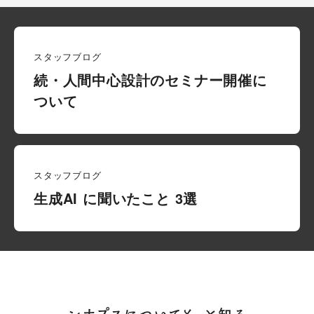
シナプスの特長
数字で見るシナプス
シナプスの技術力
スタッフブログ
サービス紹介
シナプスの仕事と
シナプス技術者ブログ
続・人間中心設計のセミナー開催に
人
座談会
ついて
職種紹介
スタッフ紹介
会社情報
スタッフブログ
スタッフブログ
生成AI に聞いたこと 3選
採用情報
会社概要
お知らせ
採用エントリー
アクセス
沿革
お問い合わせ