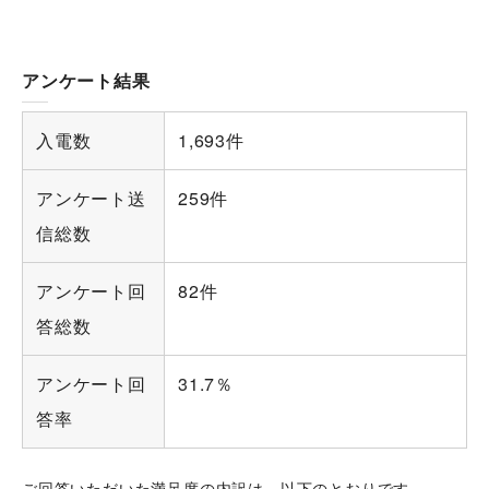
アンケート結果
入電数
1,693件
アンケート送
259件
信総数
アンケート回
82件
答総数
アンケート回
31.7％
答率
ご回答いただいた満足度の内訳は、以下のとおりです。