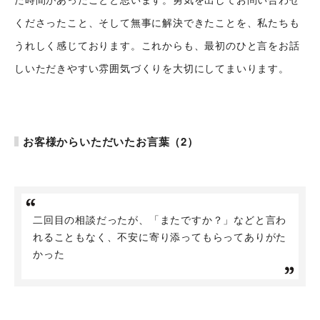
シナプスからの約束
シナプスの技術
くださったこと、そして無事に解決できたことを、私たちも
シナプスの特長
うれしく感じております。これからも、最初のひと言をお話
数字で見るシナプス
シナプスの技術力
しいただきやすい雰囲気づくりを大切にしてまいります。
サービス紹介
シナプスの仕事と
シナプス技術者ブログ
人
座談会
職種紹介
お客様からいただいたお言葉（2）
スタッフ紹介
会社情報
スタッフブログ
採用情報
会社概要
二回目の相談だったが、「またですか？」などと言わ
お知らせ
れることもなく、不安に寄り添ってもらってありがた
採用エントリー
アクセス
かった
沿革
お問い合わせ