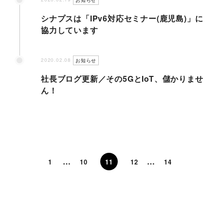
お知らせ
シナプスは「IPv6対応セミナー(鹿児島)」に
シナプストップへ
協力しています
2020.02.08
シナプスについて
お知らせ
社長ブログ更新／その5GとIoT、儲かりませ
ん！
シナプスの経営理念
シナプスからの約束
シナプスの技術
シナプスの特長
数字で見るシナプス
シナプスの技術力
…
…
1
10
11
12
14
サービス紹介
シナプスの仕事と
シナプス技術者ブログ
人
座談会
職種紹介