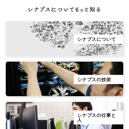
スタッフ紹介
会社情報
シナプスについてもっと知る
スタッフブログ
採用情報
会社概要
お知らせ
採用エントリー
アクセス
シナプスについて
沿革
お問い合わせ
公式Twitter
シナプスの技術
公式Facebook
プライバシーポリシー
シナプスの仕事と
人