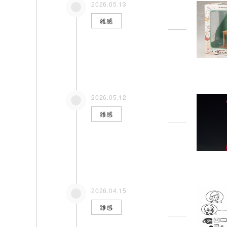
2026.05.13
雑感
シナプスについて
シナプス
About Us
Technolo
2026.05.12
シナプスの経営理念
シナプス
雑感
シナプスからの約束
シナプス
シナプスの特長
座談会
数字で見るシナプス
サービス紹介
2026.04.15
雑感