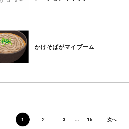
かけそばがマイブーム
1
2
3
…
15
次へ