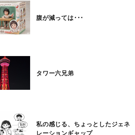
腹が減っては･･･
の技術
シナプスの仕事と人
会社
gy
Work
Comp
の技術力
職種紹介
会社
タワー六兄弟
技術者ブログ
スタッフ紹介
アク
スタッフブログ
沿革
採用情報
採用エントリー
私の感じる、ちょっとしたジェネ
レーションギャップ