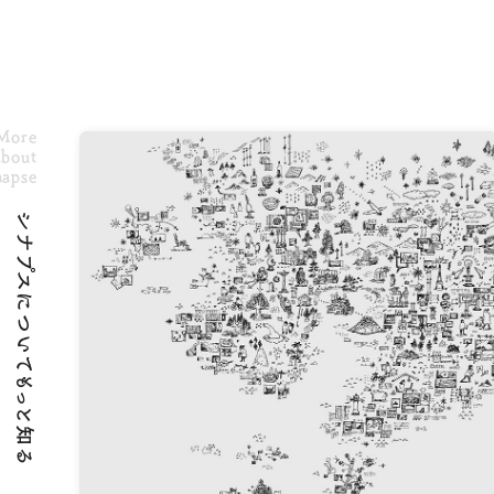
More
bout
napse
シナプスについてもっと知る